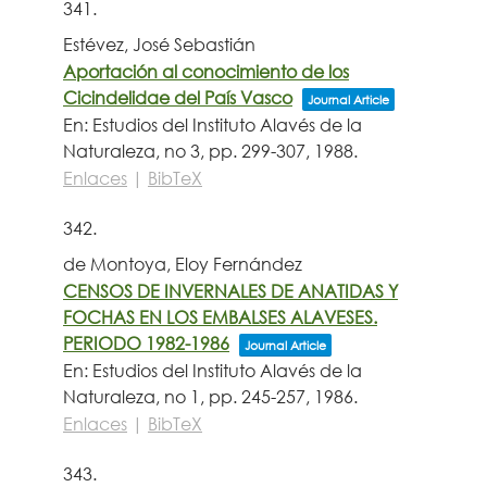
341.
Estévez, José Sebastián
Aportación al conocimiento de los
Cicindelidae del País Vasco
Journal Article
En:
Estudios del Instituto Alavés de la
Naturaleza,
no 3,
pp. 299-307,
1988
.
Enlaces
|
BibTeX
342.
de Montoya, Eloy Fernández
CENSOS DE INVERNALES DE ANATIDAS Y
FOCHAS EN LOS EMBALSES ALAVESES.
PERIODO 1982-1986
Journal Article
En:
Estudios del Instituto Alavés de la
Naturaleza,
no 1,
pp. 245-257,
1986
.
Enlaces
|
BibTeX
343.