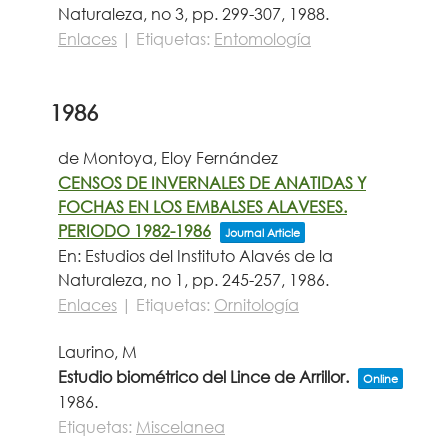
Naturaleza,
no 3,
pp. 299-307,
1988
.
Enlaces
|
Etiquetas:
Entomología
1986
de Montoya, Eloy Fernández
CENSOS DE INVERNALES DE ANATIDAS Y
FOCHAS EN LOS EMBALSES ALAVESES.
PERIODO 1982-1986
Journal Article
En:
Estudios del Instituto Alavés de la
Naturaleza,
no 1,
pp. 245-257,
1986
.
Enlaces
|
Etiquetas:
Ornitología
Laurino, M
Estudio biométrico del Lince de Arrillor.
Online
1986
.
Etiquetas:
Miscelanea