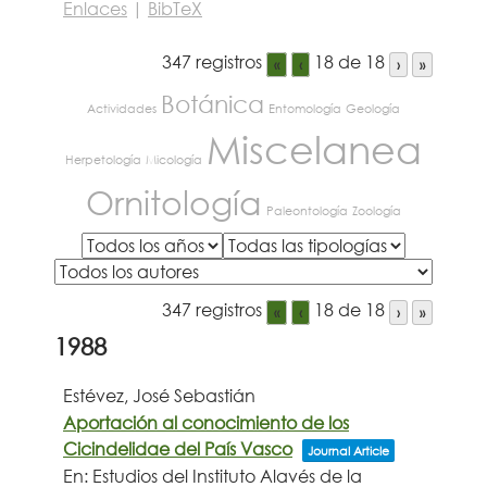
Enlaces
|
BibTeX
347 registros
18 de 18
«
‹
›
»
Botánica
Actividades
Entomología
Geología
Miscelanea
Herpetología
Micología
Ornitología
Paleontología
Zoología
347 registros
18 de 18
«
‹
›
»
1988
Estévez, José Sebastián
Aportación al conocimiento de los
Cicindelidae del País Vasco
Journal Article
En:
Estudios del Instituto Alavés de la