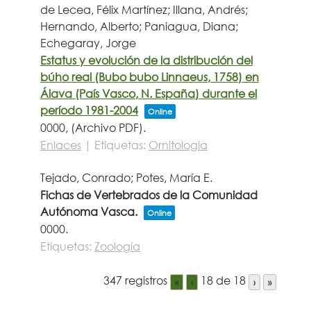
de Lecea, Félix Martínez; Illana, Andrés;
Hernando, Alberto; Paniagua, Diana;
Echegaray, Jorge
Estatus y evolución de la distribución del
búho real (Bubo bubo Linnaeus, 1758) en
Álava (País Vasco, N. España) durante el
período 1981-2004
Online
0000
, (Archivo PDF)
.
Enlaces
|
Etiquetas:
Ornitología
Tejado, Conrado; Potes, María E.
Fichas de Vertebrados de la Comunidad
Autónoma Vasca.
Online
0000
.
Etiquetas:
Zoología
347 registros
18 de 18
«
‹
›
»