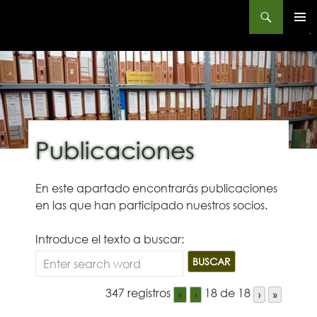
Buscar
Instituto Alavés de la Naturaleza – Arabako Natur Institutua
MENÚ
PRINCIP
SALTAR
AL
CONTENIDO
Publicaciones
En este apartado encontrarás publicaciones
en las que han participado nuestros socios.
Introduce el texto a buscar:
347 registros
18 de 18
«
‹
›
»