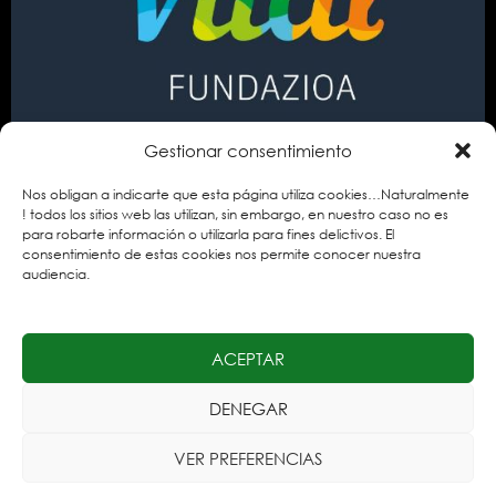
Gestionar consentimiento
Nos obligan a indicarte que esta página utiliza cookies…Naturalmente
! todos los sitios web las utilizan, sin embargo, en nuestro caso no es
para robarte información o utilizarla para fines delictivos. El
consentimiento de estas cookies nos permite conocer nuestra
audiencia.
ACEPTAR
Salvo que se indique lo contrario, el contenido de este sitio está bajo una
DENEGAR
licencia
Creative Commons Reconocimiento-NoComercial-
CompartirIgual 3.0.
VER PREFERENCIAS
Aviso legal
Diseño
José Sebastián Estévez