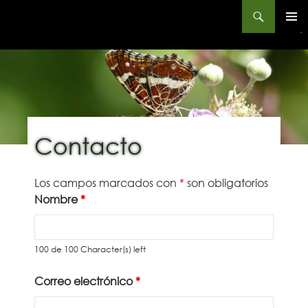
Buscar
Instituto Alavés de la Naturaleza – Arabako Natur Institutua
MENÚ
PRINCIP
SALTAR
AL
CONTENIDO
Contacto
Los campos marcados con
*
son obligatorios
Nombre
*
100 de 100 Character(s) left
Correo electrónico
*