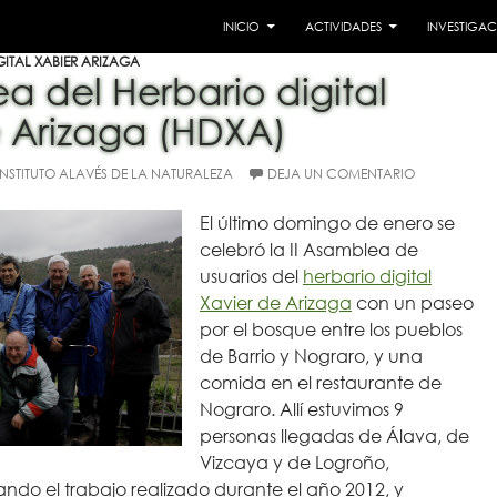
SALTAR AL CONTENIDO
 Institutua
INICIO
ACTIVIDADES
INVESTIGA
GITAL XABIER ARIZAGA
ea del Herbario digital
 Arizaga (HDXA)
INSTITUTO ALAVÉS DE LA NATURALEZA
DEJA UN COMENTARIO
El último domingo de enero se
celebró la II Asamblea de
usuarios del
herbario digital
Xavier de Arizaga
con un paseo
por el bosque entre los pueblos
de Barrio y Nograro, y una
comida en el restaurante de
Nograro. Allí estuvimos 9
personas llegadas de Álava, de
Vizcaya y de Logroño,
ndo el trabajo realizado durante el año 2012, y