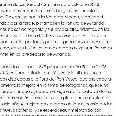
ama de salidas del seminario para este año 2013,
evará mayormente a tierras burgalesas durante la
o. De camino hacia la Sierra de Arcena, y antes del
eraba por la tarde, paramos en la llanura de Miranda
as balsas de regadío y sus prados circundantes, en los
as curiosas. En uno de ellos observamos la Ambrosia en
ban montes por todas partes, algunos nevados, y el aire
ierno, con su luz única, nos alentaba a explorar. Paramos
rentes en los alrededores de Miranda.
ha pasado de tener 1.398 pliegos en el año 2011 a 2.006
el 2012. Ha aumentado también en este último año la
das dedicadas a la flora del País Vasco, que asciende al
 comentó la mejora en la toma de fotografías, que se ha
nas pautas que ayudarán a regularizar la calidad de las
r información al mostrar cada planta en su punto de
asado año se mejoraron entradas antiguas, consideradas
s nuevos criterios, y se espera seguir mejorando con