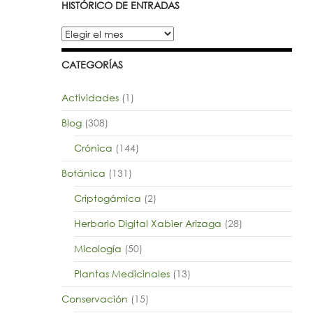
HISTÓRICO DE ENTRADAS
Histórico
de
entradas
CATEGORÍAS
Actividades
(1)
Blog
(308)
Crónica
(144)
Botánica
(131)
Criptogámica
(2)
Herbario Digital Xabier Arizaga
(28)
Micología
(50)
Plantas Medicinales
(13)
Conservación
(15)