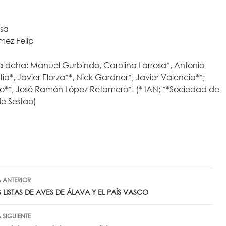
osa
mez Felip
 a dcha: Manuel Gurbindo, Carolina Larrosa*, Antonio
tia*, Javier Elorza**, Nick Gardner*, Javier Valencia**;
ino**, José Ramón López Retamero*. (* IAN; **Sociedad de
de Sestao)
egación
 ANTERIOR
 LISTAS DE AVES DE ÁLAVA Y EL PAÍS VASCO
radas
 SIGUIENTE