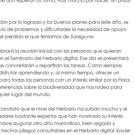
ue aún esperan su turno. Hay mucho por hacer: sin prisas
ción por lo logrado y los buenos planes para este año, se
tulo de problemas y dificultades la necesidad de apoyo
ber perdido el que teníamos de
Saregune
.
ebrará la reunión inicial con las personas que quieran
n el Seminario del herbario digital. Ese día se presentará
y se concretarán y repartirán las tareas. Como siempre,
disfrutar aprendiendo y, al mismo tiempo, ofrecer un
ara todas las personas con un interés similar por la Flora.
ferencias sobre la biodiversidad que nos rodea para
quier lugar del mundo.
constató que el nivel del Herbario ha subido mucho y el
ores bastante expertos que han mostrado su interés
 hace augurar otro año maravilloso, bien regado y
os hechos pliegos consultables en el Herbario digital
Xavier