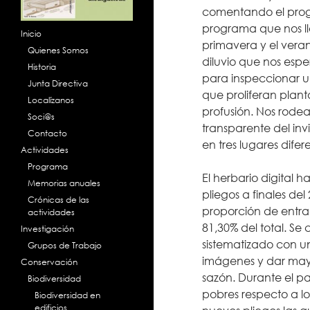
comentando el progr
programa que nos ll
Inicio
primavera y el veran
Quienes Somos
diluvio que nos esp
Historia
para inspeccionar un
Junta Directiva
que proliferan plant
Localízanos
profusión. Nos rodea
Soci@s
transparente del inv
Contacto
en tres lugares dife
Actividades
Programa
El herbario digital 
Memorias anuales
pliegos a finales d
Crónicas de las
proporción de entra
actividades
81,30% del total. Se
Investigación
sistematizado con u
Grupos de Trabajo
imágenes y dar mayo
Conservación
sazón. Durante el p
Biodiversidad
pobres respecto a lo
Biodiversidad en
edificios