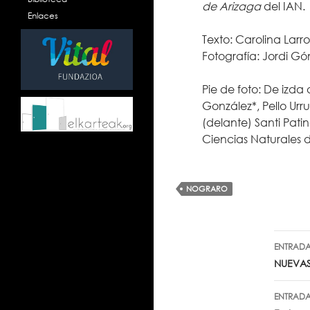
de Arizaga
del IAN.
Enlaces
Texto: Carolina Larr
Fotografía: Jordi Gó
Pie de foto: De izda
González*, Pello Urru
(delante) Santi Pat
Ciencias Naturales 
NOGRARO
Nav
ENTRADA
de
NUEVAS
ent
ENTRADA