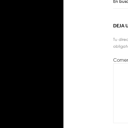
En bus
DEJA 
Tu dire
obligat
Comen